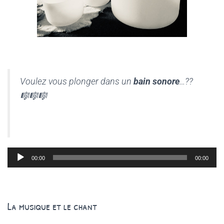
Voulez vous plonger dans un
bain sonore
…??
🎼🎼🎼
Lecteur
00:00
00:00
audio
La musique et le chant